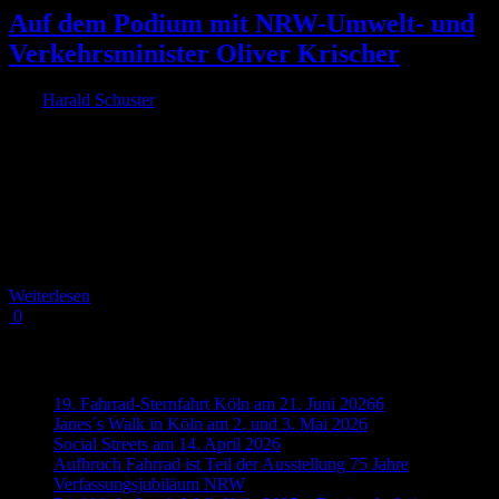
Auf dem Podium mit NRW-Umwelt- und
Verkehrsminister Oliver Krischer
Von
Harald Schuster
|
2023-08-20T13:32:50+02:00
20. August 2023
|
RADKOMM-Vorsitzende Dr. Ute Symanski mit NRW-Umwelt-
und Verkehrsminister Oliver Krischer auf dem Podium beim Tag der
offenen Tür der Landesregierung Es ist für RADKOMM eine
Freude wie Ehre, den Tag der offenen Tür der Landesregierung hier
in Nordrhein-Westfalen zu unterstützen. Unter dem schönen Motto
„Hey Demokratie“ lädt die Landesregierung die Bürger*innen ein,
einen Einblick [...]
Weiterlesen
0
Neueste Beiträge
19. Fahrrad-Sternfahrt Köln am 21. Juni 20266
Janes´s Walk in Köln am 2. und 3. Mai 2026
Social Streets am 14. April 2026
Aufbruch Fahrrad ist Teil der Ausstellung 75 Jahre
Verfassungsjubiläum NRW