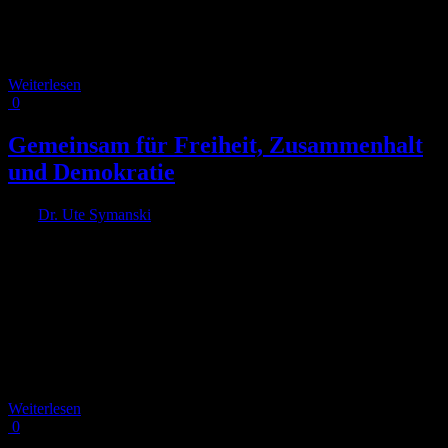
„Co-Walking in Ehrenfeld" haben Interessierte die Möglichkeit,
gemeinsam mit anderen Ehrenfeld zu erkunden. Wir starten am
Alpener Platz und spazieren [...]
Weiterlesen
0
Gemeinsam für Freiheit, Zusammenhalt
und Demokratie
Von
Dr. Ute Symanski
|
2024-06-18T14:31:56+02:00
27. Januar
2024
|
Als engagierte zivilgesellschaftliche Akteur*innen sind wir Teil der
Bewegung für Demokratie. Wir stehen ein für eine freie,
pluralistische, bunte und offene Gesellschaft. Den gesellschaftlichen
Zusammenhalt zu stärken ist von Anfang an eins unserer
übergeordneten Ziele. Für viele von uns aus dem RADKOMM-
Team ist dies der Ausgangspunkt für unser zivilgesellschaftliches
und ehrenamtliches Engagement. Unser großes [...]
Weiterlesen
0