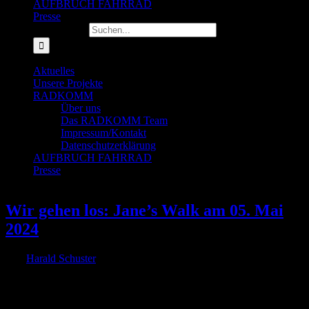
AUFBRUCH FAHRRAD
Presse
Suche nach:
Aktuelles
Unsere Projekte
RADKOMM
Über uns
Das RADKOMM Team
Impressum/Kontakt
Datenschutzerklärung
AUFBRUCH FAHRRAD
Presse
Wir gehen los: Jane’s Walk am 05. Mai
2024
Von
Harald Schuster
|
2024-04-30T13:50:43+02:00
30. April 2024
|
Gemeinsam die Nachbarschaft entdecken und Stadtleben erleben!
Am 5. Mai um 13:00 Uhr laden RADKOMM e.V. und FUSS e.V.
Köln zu einem Jane's Walk nach Ehrenfeld ein. Unter dem Motto