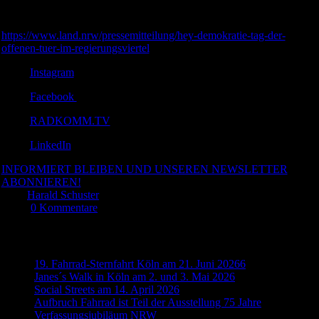
Mehr Infos zum Programm der zwei Tage gibt es hier:
https://www.land.nrw/pressemitteilung/hey-demokratie-tag-der-
offenen-tuer-im-regierungsviertel
Instagram
Facebook
RADKOMM.TV
LinkedIn
INFORMIERT BLEIBEN UND UNSEREN NEWSLETTER
ABONNIEREN!
Von
Harald Schuster
|
2023-08-20T13:32:50+02:00
20. August
2023
|
0 Kommentare
Neueste Beiträge
19. Fahrrad-Sternfahrt Köln am 21. Juni 20266
Janes´s Walk in Köln am 2. und 3. Mai 2026
Social Streets am 14. April 2026
Aufbruch Fahrrad ist Teil der Ausstellung 75 Jahre
Verfassungsjubiläum NRW