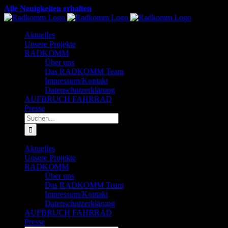
Zum
Alle Neuigkeiten erhalten
Inhalt
Facebook
X
YouTube
Instagram
LinkedIn
springen
Aktuelles
Unsere Projekte
RADKOMM
Über uns
Das RADKOMM Team
Impressum/Kontakt
Datenschutzerklärung
AUFBRUCH FAHRRAD
Presse
Suche
nach:
Aktuelles
Unsere Projekte
RADKOMM
Über uns
Das RADKOMM Team
Impressum/Kontakt
Datenschutzerklärung
AUFBRUCH FAHRRAD
Presse