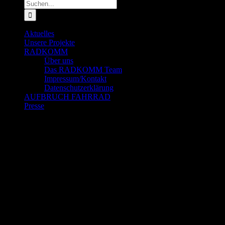
Suche
nach:
Aktuelles
Unsere Projekte
RADKOMM
Über uns
Das RADKOMM Team
Impressum/Kontakt
Datenschutzerklärung
AUFBRUCH FAHRRAD
Presse
Zeige
grösseres
Bild
Jane’s Walk am 4. Mai 2025 – Gemeinsam Köln
entdecken und Stadtleben erleben
Jane’s Walk am 4. Mai 2025 – Gemeinsam Köln
entdecken und Stadtleben erleben
Zum zweiten Mal laden FUSS e.V. Köln, RADKOMM e.V. und der