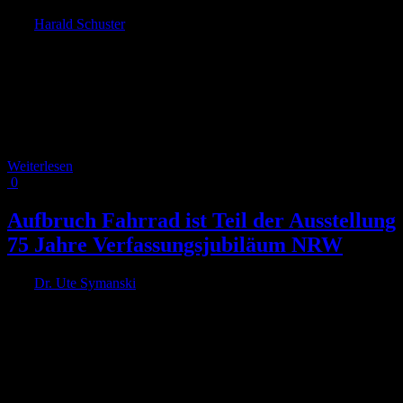
Von
Harald Schuster
|
2026-04-15T14:51:42+02:00
1. April 2026
|
In Köln haben wir bei den Debatten um die Venloer Straße oder die
Deutzer Freiheit erlebt, wie emotional über die Aufenthaltsqualität
diskutiert wurde. Gleichzeitig beobachten wir auch in Köln, dass der
soziale Zusammenhalt zurückgeht. Vor diesem Hintergrund schlägt
der Sozialpsychologie und Vorstand von RADKOMM Dr. Harald
Schuster eine neue wertvolle [...]
Weiterlesen
0
Aufbruch Fahrrad ist Teil der Ausstellung
75 Jahre Verfassungsjubiläum NRW
Von
Dr. Ute Symanski
|
2025-12-06T14:50:21+01:00
6. Dezember
2025
|
Die Verfassung des Landes Nordrhein-Westfalen feiert in diesem
Jahr ihr 75. Jubiläum. Und Aufbruch Fahrrad ist ein Teil dieser
Ausstellung! Anlässlich des Jubiläums der nordrhein-westfälischen
Landesverfassung präsentiert die Stiftung Haus der Geschichte
Nordrhein-Westfalen über das Jahr verteilt und an drei Standorten in