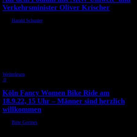
Verkehrsminister Oliver Krischer
Von
Harald Schuster
|
2023-08-20T13:32:50+02:00
20. August 2023
|
RADKOMM-Vorsitzende Dr. Ute Symanski mit NRW-Umwelt-
und Verkehrsminister Oliver Krischer auf dem Podium beim Tag der
offenen Tür der Landesregierung Es ist für RADKOMM eine
Freude wie Ehre, den Tag der offenen Tür der Landesregierung hier
in Nordrhein-Westfalen zu unterstützen. Unter dem schönen Motto
„Hey Demokratie“ lädt die Landesregierung die Bürger*innen ein,
einen Einblick [...]
Weiterlesen
0
Köln Fancy Women Bike Ride am
18.9.22, 15 Uhr – Männer sind herzlich
willkommen
Von
Birte Germes
|
2022-09-15T20:20:50+02:00
7. September 2022
|
Bereits zum 5. Mal findet am 18. September der Fancy Women Bike