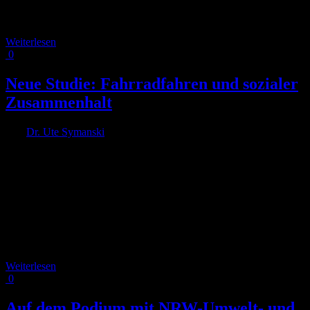
Deutschland die Ausstellung „Jubiläum. 75 Jahre Verfassung
NRW“. [...]
Weiterlesen
0
Neue Studie: Fahrradfahren und sozialer
Zusammenhalt
Von
Dr. Ute Symanski
|
2023-11-06T09:31:06+01:00
20. August
2023
|
Wir freuen uns riesig über die jüngste wissenschaftliche
Veröffentlichung von RADKOMM-Vorstand Harald Schuster: Sein
Artikel 'Orientation towards the common good in cities: The role of
individual urban mobility behavior' wurde in einem der weltweit
renommiertesten Journals für Umweltpsychologie veröffentlicht! In
der spannenden Studie, die in Zusammenarbeit mit den Co-
Autorinnen Jolanda van der Noll und [...]
Weiterlesen
0
Auf dem Podium mit NRW-Umwelt- und