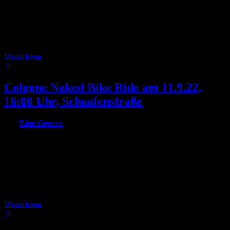
Ride in Köln statt. Eine wunderbare Gelegenheit, im
„Sonntagsoutfit“ gemeinsam mit Freundinnen und Freunden durch
Köln zu radeln. Das macht nicht nur unglaublich viel Spaß und ist
toll anzusehen, es steckt auch noch eine tiefere Bedeutung dahinter:
Der „Fancy Women Bike Ride“ [...]
Weiterlesen
0
Cologne Naked Bike Ride am 11.9.22,
16:00 Uhr, Schaafenstraße
Von
Birte Germes
|
2022-09-05T11:55:49+02:00
2. September 2022
|
Liebe Fahrrad-Freund*innen, der Naked Bike Ride setzt dieses Jahr
in Köln zum vierten Mal ein Zeichen für sicheren Radverkehr. Mit
viel guter Laune und wenig Textil demonstrieren wir für
Klimaschutz, Sicherheit, Rücksichtnahme und für „body positivity“
– alle Körper sollen ihren Platz in der Stadt (und in der Welt) haben.
Deswegen haben wir wieder [...]
Weiterlesen
0