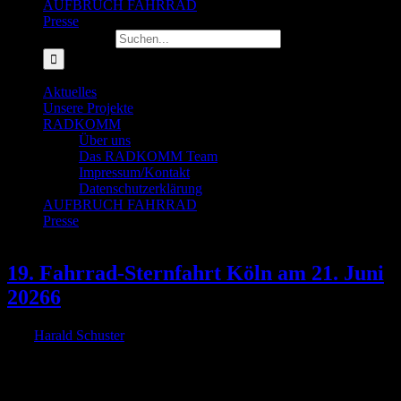
AUFBRUCH FAHRRAD
Presse
Suche nach:
Aktuelles
Unsere Projekte
RADKOMM
Über uns
Das RADKOMM Team
Impressum/Kontakt
Datenschutzerklärung
AUFBRUCH FAHRRAD
Presse
19. Fahrrad-Sternfahrt Köln am 21. Juni
20266
Von
Harald Schuster
|
2026-06-16T21:03:27+02:00
16. Juni 2026
|
Unter dem Motto „Straßen fairteilen!“ demonstrieren Tausende für
eine bezahlbare und zuverlässige Mobilität Am Sonntag, den 21.
Juni 2026, findet die 19. Fahrrad-Sternfahrt Köln statt. Unter dem