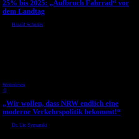
25% bis 2025: „Aufbruch Fahrrad“ vor
dem Landtag
Von
Harald Schuster
|
2022-02-15T12:08:17+01:00
4. November
2021
|
Mit einer unübersehbaren Botschaft – nämlich 25% bis zum Jahr
2025 in meterhohen, roten Lettern– haben wir die Wahl des
amtierenden Verkehrsministers Hendrik Wüst am 27.10.2021 zum
neuen Ministerpräsidenten von NRW genutzt, um nochmal an ihn
sowie alle Landespolitiker*innen zu appellieren, den aktuellen
Entwurf des Fahrrad- und Nahmobilitätsgesetz nachzubessern. Und
zwar im Sinne der [...]
Weiterlesen
0
„Wir wollen, dass NRW endlich eine
moderne Verkehrspolitik bekommt!“
Von
Dr. Ute Symanski
|
2022-02-04T12:41:56+01:00
27. September
2021
|