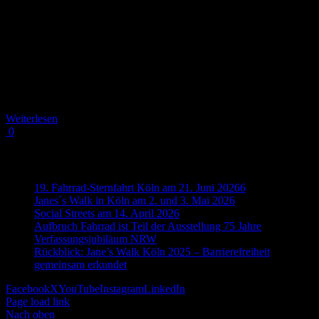
Am 25.8. war der Landtag erneut Schauplatz des
Verkehrsausschusses und die Mitglieder hatten die Möglichkeit, den
Verbänden Fragen zu den Beurteilungen der vorliegenden
Gesetzesentwürfe zu stellen. Als Initiator*innen von Aufbruch
Fahrrad waren wir natürlich dabei, und unsere RADKOMM-
Vorsitzende und Vertrauensperson von Aufbruch Fahrrad, Dr. Ute
Symanski war als Expertin gefordert. Aus dem Aktionsbündnis
Aufbruch [...]
Weiterlesen
0
Neueste Beiträge
19. Fahrrad-Sternfahrt Köln am 21. Juni 20266
Janes´s Walk in Köln am 2. und 3. Mai 2026
Social Streets am 14. April 2026
Aufbruch Fahrrad ist Teil der Ausstellung 75 Jahre
Verfassungsjubiläum NRW
Rückblick: Jane’s Walk Köln 2025 – Barrierefreiheit
gemeinsam erkundet
Facebook
X
YouTube
Instagram
LinkedIn
Page load link
Nach oben