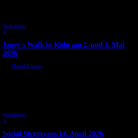
Motto „Straßen fairteilen!“werden tausende Menschen aus Köln und
der Region gemeinsam für eine bezahlbare, sichere und zuverlässige
Mobilität auf die Straße gehen. Die diesjährige [...]
Weiterlesen
0
Janes´s Walk in Köln am 2. und 3. Mai
2026
Von
Harald Schuster
|
2026-04-15T14:49:58+02:00
15. April 2026
|
FUSS e.V., VCD und RADKOMM freuen sich bereits zum 3. Mal
in Köln zu Jane´s Walk einladen zu können. In Jane´s Walk finden
sich Aktive aus einem weltweiten Städtenetzwerk von Algier bis
Zagreb zusammen. Am ersten Mai - Wochenende machen sich
Bürger, Nachbarn, Freunde in diesen Städten (Janeswalk.org) sich
auf, [...]
Weiterlesen
0
Social Streets am 14. April 2026