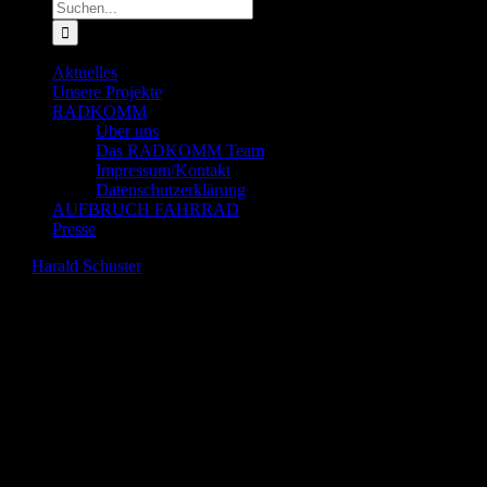
Suche
nach:
Aktuelles
Unsere Projekte
RADKOMM
Über uns
Das RADKOMM Team
Impressum/Kontakt
Datenschutzerklärung
AUFBRUCH FAHRRAD
Presse
wir
Harald Schuster
2025-12-06T12:54:01+01:00
RADKOMM:
Mit konstruktivem Aktivismus für
gesellschaftlichen Zusammenhalt,
lebenswerte Städte und nachhaltige
Mobilität
Wofür gesellschaftlicher