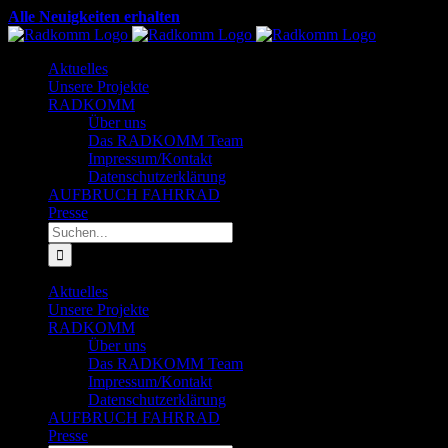
Zum
Alle Neuigkeiten erhalten
Inhalt
Facebook
X
YouTube
Instagram
LinkedIn
springen
Aktuelles
Unsere Projekte
RADKOMM
Über uns
Das RADKOMM Team
Impressum/Kontakt
Datenschutzerklärung
AUFBRUCH FAHRRAD
Presse
Suche
nach:
Aktuelles
Unsere Projekte
RADKOMM
Über uns
Das RADKOMM Team
Impressum/Kontakt
Datenschutzerklärung
AUFBRUCH FAHRRAD
Presse