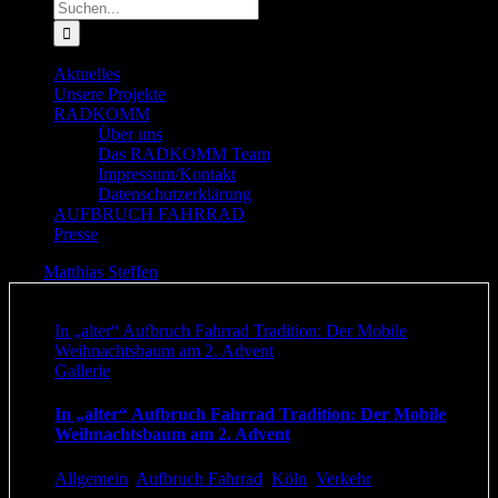
Suche
nach:
Aktuelles
Unsere Projekte
RADKOMM
Über uns
Das RADKOMM Team
Impressum/Kontakt
Datenschutzerklärung
AUFBRUCH FAHRRAD
Presse
Blog
Matthias Steffen
2020-02-24T12:39:23+01:00
In „alter“ Aufbruch Fahrrad Tradition: Der Mobile
Weihnachtsbaum am 2. Advent
Gallerie
In „alter“ Aufbruch Fahrrad Tradition: Der Mobile
Weihnachtsbaum am 2. Advent
Allgemein
,
Aufbruch Fahrrad
,
Köln
,
Verkehr