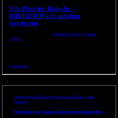
Mih Platz for Rädsche –
RADKOMM e.V. auf dem
Geisterzug
7. März 2019
|
Kategorien:
Allgemein
,
Köln
,
Umwelt
,
Verkehr
|
Ein schönes Motto hat sich der Geisterzug dieses Jahr
ausgesucht: „Kölle kritt dr Kollaps – mieh Platz för
Rädcher“. Wie immer politisch ambitioniert, will dieses [...]
Weiterlesen
Fahrräder und Bäume werden unser Klima retten
Gallerie
Fahrräder und Bäume werden unser Klima retten