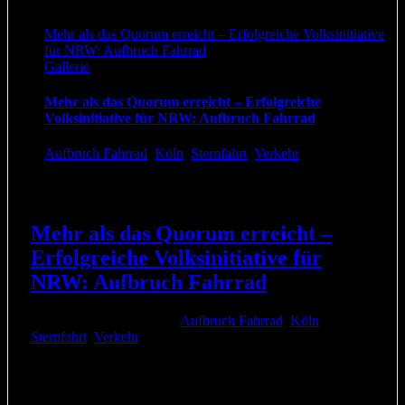
Mehr als das Quorum erreicht – Erfolgreiche Volksinitiative
für NRW: Aufbruch Fahrrad
Gallerie
Mehr als das Quorum erreicht – Erfolgreiche
Volksinitiative für NRW: Aufbruch Fahrrad
Aufbruch Fahrrad
,
Köln
,
Sternfahrt
,
Verkehr
Mehr als das Quorum erreicht –
Erfolgreiche Volksinitiative für
NRW: Aufbruch Fahrrad
27. Mai 2019
|
Kategorien:
Aufbruch Fahrrad
,
Köln
,
Sternfahrt
,
Verkehr
|
Das große Aufbruch Fahrrad Finale steht bevor: Am
Samstag wird endlich die Zahl der gesammelten Stimmen
verkündet und am Sonntag geht´s mit den Unterschriften