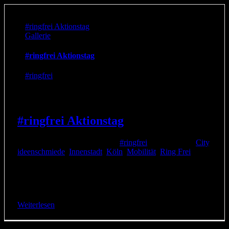
#ringfrei Aktionstag
Gallerie
#ringfrei Aktionstag
#ringfrei
#ringfrei Aktionstag
6. September 2017
|
Kategorien:
#ringfrei
|
Schlagwörter:
City
,
ideenschmiede
,
Innenstadt
,
Köln
,
Mobilität
,
Ring Frei
|
Am 16. September 2017 in der Zeit von 12 bis 16 Uhr
zeigen die Unterstützer von #RingFrei, wie die Kölner
Ringe wieder Flair und Lebensqualität [...]
Weiterlesen