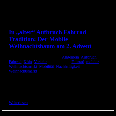
In „alter“ Aufbruch Fahrrad
Tradition: Der Mobile
Weihnachtsbaum am 2. Advent
10. Dezember 2019
|
Kategorien:
Allgemein
,
Aufbruch
Fahrrad
,
Köln
,
Verkehr
|
Schlagwörter:
Fahrrad
,
mobiler
Weihnachtsmarkt
,
Mobilität
,
Nachhaltigkeit
,
Weihnachtsmarkt
|
Wie letztes Jahr luden wir zum mobilen Weihnachtsbaum-
Radeln ein. Mit der vorweihnachtlichen Radtour durch
Köln konnten wir wieder demonstrieren, wie nachhaltige
Mobilität aussehen kann: [...]
Weiterlesen