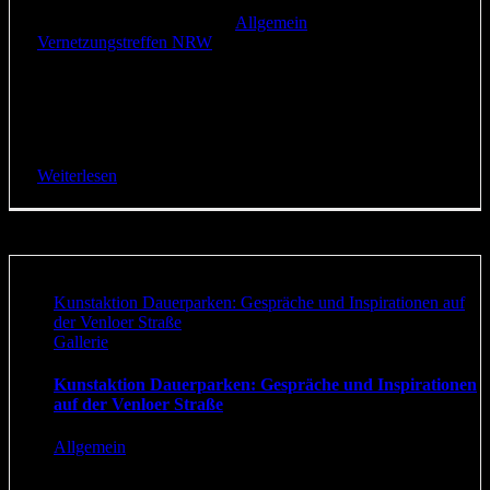
13. Januar 2018
|
Kategorien:
Allgemein
|
Schlagwörter:
Vernetzungstreffen NRW
|
Die RADKOMM (Kölner Forum Radverkehr) und
Changing Cities (Trägerverein des Volksentscheid Fahrrad
Berlin) laden zum zweiten NRW-Vernetzungstreffen ein.
Die Verkehrswende ist in NRW längst überfällig! [...]
Weiterlesen
Kunstaktion Dauerparken: Gespräche und Inspirationen auf
der Venloer Straße
Gallerie
Kunstaktion Dauerparken: Gespräche und Inspirationen
auf der Venloer Straße
Allgemein