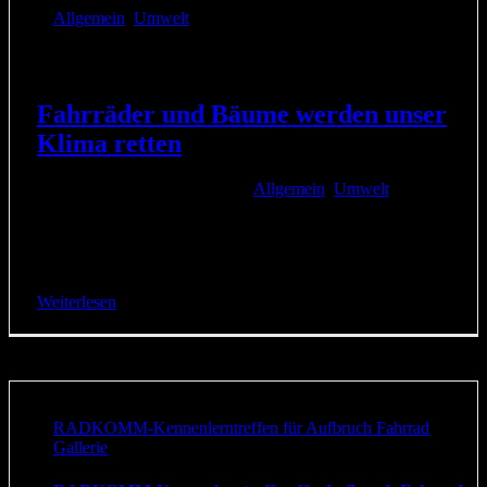
Allgemein
,
Umwelt
Fahrräder und Bäume werden unser
Klima retten
9. September 2018
|
Kategorien:
Allgemein
,
Umwelt
|
Fahrräder sind nicht nur unser liebstes Transportmittel ... sie
sind einfach so vielseitig einsetzbar und vielfach nützlich.
Sie sind zum Beispiel auch wahre Freunde für [...]
Weiterlesen
RADKOMM-Kennenlerntreffen für Aufbruch Fahrrad
Gallerie