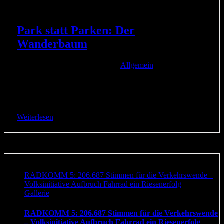
Park statt Parken: Der
Wanderbaum
15. September 2019
|
Kategorien:
Allgemein
|
Am 15. September ist die Wanderbaumallee Köln beim Tag
des guten Lebens in Köln Ehrenfeld auf die Straße
gekommen. Vier Module mit drei Bäumen [...]
Weiterlesen
RADKOMM 5: 206.687 Stimmen für die Verkehrswende –
Volksinitiative Aufbruch Fahrrad ein Riesenerfolg
Gallerie
RADKOMM 5: 206.687 Stimmen für die Verkehrswende
– Volksinitiative Aufbruch Fahrrad ein Riesenerfolg