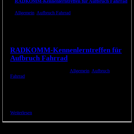
RADKOMM-Kennenlerntreffen für Aufbruch Fahrrad
Allgemein
,
Aufbruch Fahrrad
RADKOMM-Kennenlerntreffen für
Aufbruch Fahrrad
3. September 2018
|
Kategorien:
Allgemein
,
Aufbruch
Fahrrad
|
Auf Einladung von RADKOMM fand am 02. September
ein Kennenlerntreffen für Aufbruch Fahrrad-Aktivist*innen
in Köln statt. Die meisten kannten sich vorher nicht, aber
Speed Dating, der [...]
Weiterlesen