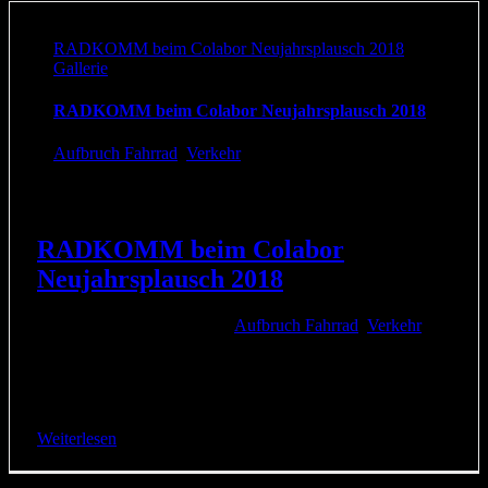
RADKOMM beim Colabor Neujahrsplausch 2018
Gallerie
RADKOMM beim Colabor Neujahrsplausch 2018
Aufbruch Fahrrad
,
Verkehr
RADKOMM beim Colabor
Neujahrsplausch 2018
4. Februar 2018
|
Kategorien:
Aufbruch Fahrrad
,
Verkehr
|
Schon zum dritten Mal lud das Colabor - Raum für
Nachhaltigkeit zum Neujahrsplausch ein. Am 31. Januar
kamen viele, die sich in Köln und Umgebung [...]
Weiterlesen