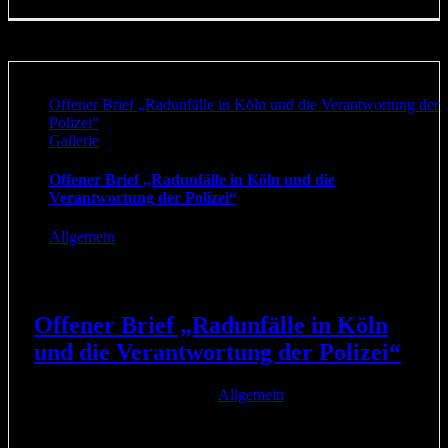
Offener Brief „Radunfälle in Köln und die Verantwortung der
Polizei“
Gallerie
Offener Brief „Radunfälle in Köln und die
Verantwortung der Polizei“
Allgemein
Offener Brief „Radunfälle in Köln
und die Verantwortung der Polizei“
11. August 2017
|
Kategorien:
Allgemein
|
In diesem Gastbeitrag veröffentlicht Gastautor Martin
Herrndorf im RADKOMM-Blog einen offenen Brief zum