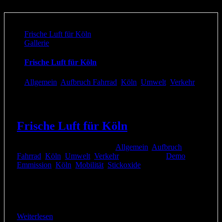
Frische Luft für Köln
Gallerie
Frische Luft für Köln
Allgemein
,
Aufbruch Fahrrad
,
Köln
,
Umwelt
,
Verkehr
Frische Luft für Köln
6. September 2017
|
Kategorien:
Allgemein
,
Aufbruch
Fahrrad
,
Köln
,
Umwelt
,
Verkehr
|
Schlagwörter:
Demo
,
Emmission
,
Köln
,
Mobilität
,
Stickoxide
|
Die RADKOMM ist froh über diese community hier in
Köln und darauf, zusammen mit den progressiven Kräften
der Verkehrs- und Umweltpolitik auf dem Flyer zu [...]
Weiterlesen