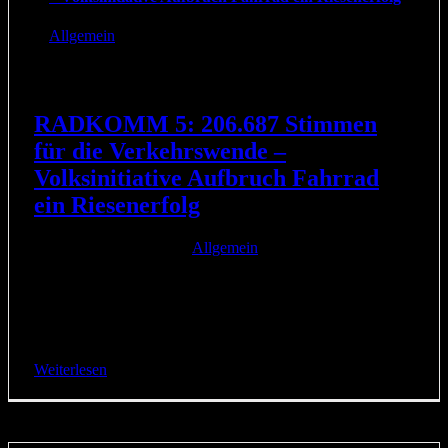
Allgemein
RADKOMM 5: 206.687 Stimmen
für die Verkehrswende –
Volksinitiative Aufbruch Fahrrad
ein Riesenerfolg
2. Juni 2019
|
Kategorien:
Allgemein
|
Mit begeistertem Jubel und Konfettiregen wurde vor
wenigen Minuten auf dem Kongress RADKOMM in Köln
die NRW-weite Volksinitiative Aufbruch Fahrrad
abgeschlossen. Ein Jahr lang hatten [...]
Weiterlesen