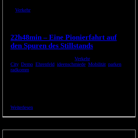
Verkehr
22h48min – Eine Pionierfahrt auf
den Spuren des Stillstands
22. September 2017
|
Kategorien:
Verkehr
|
Schlagwörter:
City
,
Demo
,
Ehrenfeld
,
ideenschmiede
,
Mobilität
,
parken
,
radkomm
|
22 Stunden und 48 Minuten parkt ein deutsches
Durchschnittsauto täglich. Wie lange diese Zeit ist, wird
Norbert Krause erfahren, wenn er ab Freitag Mittag
genauso [...]
Weiterlesen