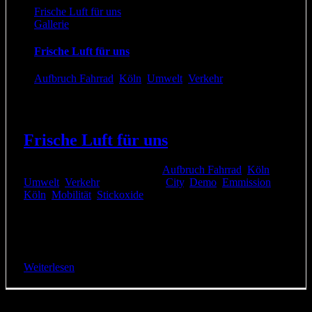
Frische Luft für uns
Gallerie
Frische Luft für uns
Aufbruch Fahrrad
,
Köln
,
Umwelt
,
Verkehr
Frische Luft für uns
6. September 2017
|
Kategorien:
Aufbruch Fahrrad
,
Köln
,
Umwelt
,
Verkehr
|
Schlagwörter:
City
,
Demo
,
Emmission
,
Köln
,
Mobilität
,
Stickoxide
|
Aus Anlass der Demonstrationen Für Frische Luft in
Mülheim und Frische Luft für Köln möchten wir diese Mail
von Boris Sieverts vom Büro für Städtereisen [...]
Weiterlesen