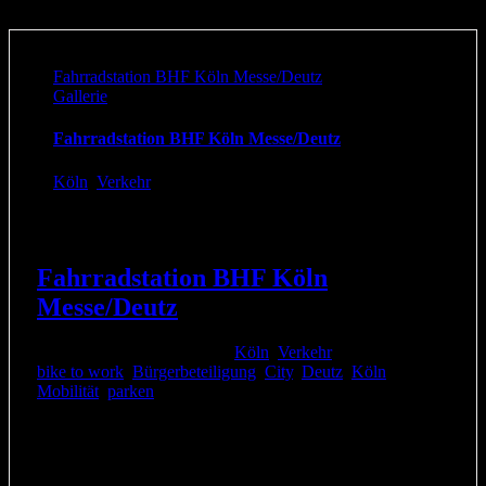
Fahrradstation BHF Köln Messe/Deutz
Gallerie
Fahrradstation BHF Köln Messe/Deutz
Köln
,
Verkehr
Fahrradstation BHF Köln
Messe/Deutz
22. Januar 2018
|
Kategorien:
Köln
,
Verkehr
|
Schlagwörter:
bike to work
,
Bürgerbeteiligung
,
City
,
Deutz
,
Köln
,
Mobilität
,
parken
|
Schon vor einiger Zeit schrieb Désirée (Nachname ist der
Redaktion bekannt) aus Köln an die RADKOMM, weil ihr
"dringend eine Fahrradstation am BHF Messe/Deutz."