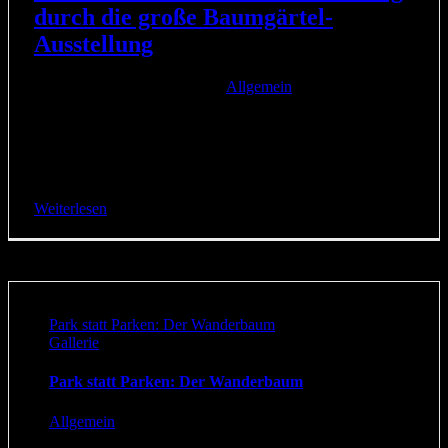
durch die große Baumgärtel-
Ausstellung
23. Oktober 2019
|
Kategorien:
Allgemein
|
GERMAN URBAN POP ART Auf einer Fläche von 2.500
Quadratmetern zeigt der Kölner Künstler und als
„Bananensprayer“ berühmte Thomas Baumgärtel in Köln-
Dellbrück in einer gigantischen [...]
Weiterlesen
Park statt Parken: Der Wanderbaum
Gallerie
Park statt Parken: Der Wanderbaum
Allgemein