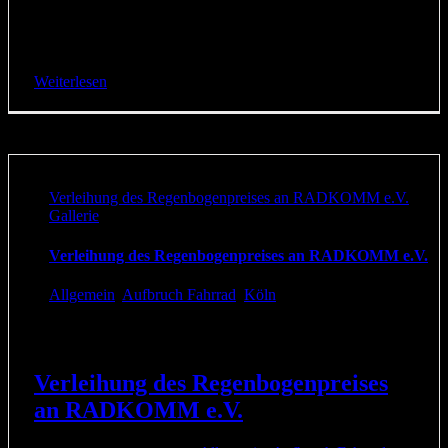
Liebe Freundinnen und Freunde der RADKOMM, am 1.
Juni 2019 findet in der Alten Feuerwache die RADKOMM
5 statt. Auf der RADKOMM 5 werden wir [...]
Weiterlesen
Verleihung des Regenbogenpreises an RADKOMM e.V.
Gallerie
Verleihung des Regenbogenpreises an RADKOMM e.V.
Allgemein
,
Aufbruch Fahrrad
,
Köln
Verleihung des Regenbogenpreises
an RADKOMM e.V.