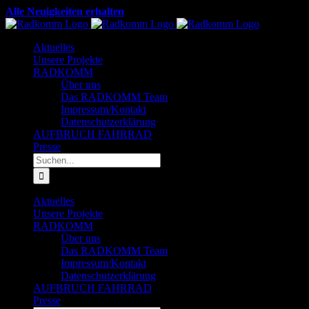
Zum
Alle Neuigkeiten erhalten
Inhalt
Facebook
X
YouTube
Instagram
LinkedIn
springen
Aktuelles
Unsere Projekte
RADKOMM
Über uns
Das RADKOMM Team
Impressum/Kontakt
Datenschutzerklärung
AUFBRUCH FAHRRAD
Presse
Suche
nach:
Aktuelles
Unsere Projekte
RADKOMM
Über uns
Das RADKOMM Team
Impressum/Kontakt
Datenschutzerklärung
AUFBRUCH FAHRRAD
Presse