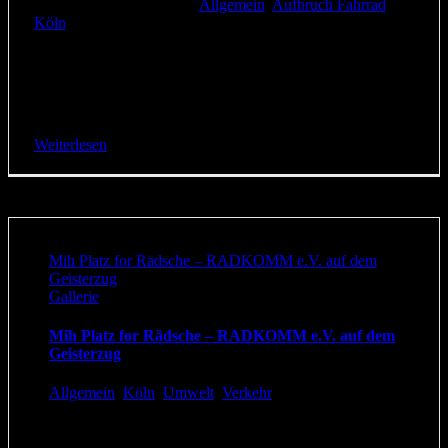
19. Mai 2019
|
Kategorien:
Allgemein
,
Aufbruch Fahrrad
,
Köln
|
Eine schöne Auszeichnung erhielt RADKOMM e.V. letzten
Freitag: Die Fraktion Bündnis 90/DIE GRÜNEN in der
Landschaftsversammlung Rheinland vergibt alle zwei Jahre
den „Regenbogen-Preis“ an Initiativen, [...]
Weiterlesen
Mih Platz for Rädsche – RADKOMM e.V. auf dem
Geisterzug
Gallerie
Mih Platz for Rädsche – RADKOMM e.V. auf dem
Geisterzug
Allgemein
,
Köln
,
Umwelt
,
Verkehr