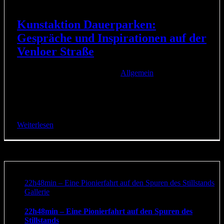
Kunstaktion Dauerparken:
Gespräche und Inspirationen auf der
Venloer Straße
28. September 2017
|
Kategorien:
Allgemein
|
22h48min war eine Aktion des Konzeptkünstlers Norbert
Krause, bei der er 22 Stunden und 48 Minuten im geparkten
Auto sitzen blieb – genauso lange, wie [...]
Weiterlesen
22h48min – Eine Pionierfahrt auf den Spuren des Stillstands
Gallerie
22h48min – Eine Pionierfahrt auf den Spuren des
Stillstands