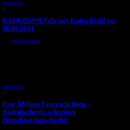
Weiterlesen
0
RADKOMM.Talk mit Katja Diehl am
30.08.2024
Von
Harald Schuster
|
2024-07-15T14:23:50+02:00
2. Juli 2024
|
Im Rahmen unserer Reihe RADKOMM.Talk begrüßen wir
Bestsellerautorin und Mobilitätsexpertin Katja Diehl. Sie liest aus
ihrem neu erschienenen Buch „Raus aus der Autokratie“. Die
Veranstaltung ist eine Kooperation mit dem Fahrradentscheid Köln.
Im Anschluss findet ein Gespräch zwischen Katja Diehl und Dr. Ute
Symanski, Vorsitzende von RADKOMM e.V. und [...]
Weiterlesen
0
Eine Million Unterschriften –
Radentscheide schreiben
Demokratiegeschichte