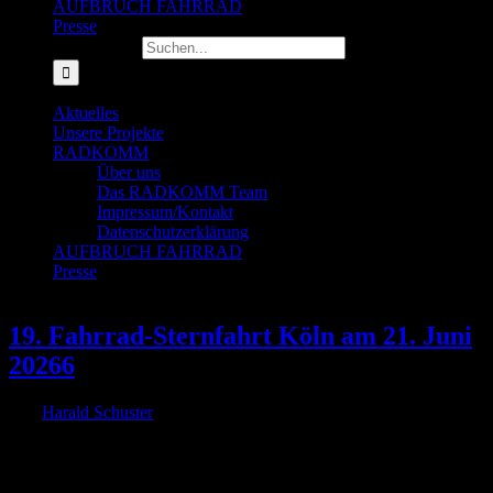
AUFBRUCH FAHRRAD
Presse
Suche nach:
Aktuelles
Unsere Projekte
RADKOMM
Über uns
Das RADKOMM Team
Impressum/Kontakt
Datenschutzerklärung
AUFBRUCH FAHRRAD
Presse
19. Fahrrad-Sternfahrt Köln am 21. Juni
20266
Von
Harald Schuster
|
2026-06-16T21:03:27+02:00
16. Juni 2026
|
Unter dem Motto „Straßen fairteilen!“ demonstrieren Tausende für
eine bezahlbare und zuverlässige Mobilität Am Sonntag, den 21.
Juni 2026, findet die 19. Fahrrad-Sternfahrt Köln statt. Unter dem