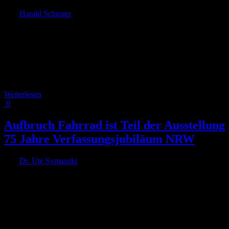
Von
Harald Schuster
|
2026-04-15T14:51:42+02:00
1. April 2026
|
In Köln haben wir bei den Debatten um die Venloer Straße oder die
Deutzer Freiheit erlebt, wie emotional über die Aufenthaltsqualität
diskutiert wurde. Gleichzeitig beobachten wir auch in Köln, dass der
soziale Zusammenhalt zurückgeht. Vor diesem Hintergrund schlägt
der Sozialpsychologie und Vorstand von RADKOMM Dr. Harald
Schuster eine neue wertvolle [...]
Weiterlesen
0
Aufbruch Fahrrad ist Teil der Ausstellung
75 Jahre Verfassungsjubiläum NRW
Von
Dr. Ute Symanski
|
2025-12-06T14:50:21+01:00
6. Dezember
2025
|
Die Verfassung des Landes Nordrhein-Westfalen feiert in diesem
Jahr ihr 75. Jubiläum. Und Aufbruch Fahrrad ist ein Teil dieser
Ausstellung! Anlässlich des Jubiläums der nordrhein-westfälischen
Landesverfassung präsentiert die Stiftung Haus der Geschichte
Nordrhein-Westfalen über das Jahr verteilt und an drei Standorten in