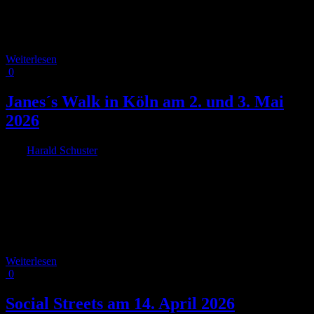
Motto „Straßen fairteilen!“werden tausende Menschen aus Köln und
der Region gemeinsam für eine bezahlbare, sichere und zuverlässige
Mobilität auf die Straße gehen. Die diesjährige [...]
Weiterlesen
0
Janes´s Walk in Köln am 2. und 3. Mai
2026
Von
Harald Schuster
|
2026-04-15T14:49:58+02:00
15. April 2026
|
FUSS e.V., VCD und RADKOMM freuen sich bereits zum 3. Mal
in Köln zu Jane´s Walk einladen zu können. In Jane´s Walk finden
sich Aktive aus einem weltweiten Städtenetzwerk von Algier bis
Zagreb zusammen. Am ersten Mai - Wochenende machen sich
Bürger, Nachbarn, Freunde in diesen Städten (Janeswalk.org) sich
auf, [...]
Weiterlesen
0
Social Streets am 14. April 2026