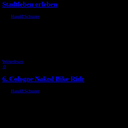
Stadtleben erleben
Von
Harald Schuster
|
2025-05-03T14:35:30+02:00
28. April 2025
|
Zum zweiten Mal laden FUSS e.V. Köln, RADKOMM e.V. und
der VCD Köln zum Jane’s Walk in Köln ein: einem öffentlichen
Stadtspaziergang, der die Menschen dazu ermutigt, ihre Umgebung
mit neuen Augen zu sehen. Der Jane’s Walk 2025 startet am
Sonntag, den 4. Mai 2025 um 13:00 Uhr am Willy-Millowitsch-
Platz (Ehrenstraße/Apostelnstraße) [...]
Weiterlesen
0
6. Cologne Naked Bike Ride
Von
Harald Schuster
|
2024-08-27T11:47:43+02:00
27. August 2024
|
Neuer Termin: 02.09.24 Der Cologne Naked Bike Ride findet
dieses Jahr bereits zum sechsten mal statt. Wie der Name schon sagt,
wollen wir leicht bekleidet auf dem Fahrrad durch die Stadt fahren.
Ziel ist es, Aufmerksamkeit für die Themen Verkehrssicherheit,
Toleranz und achtsames Miteinander zu wecken. Es geht [...]