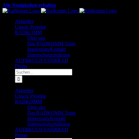
Zum
Alle Neuigkeiten erhalten
Inhalt
Facebook
X
YouTube
Instagram
LinkedIn
springen
Aktuelles
Unsere Projekte
RADKOMM
Über uns
Das RADKOMM Team
Impressum/Kontakt
Datenschutzerklärung
AUFBRUCH FAHRRAD
Presse
Suche
nach:
Aktuelles
Unsere Projekte
RADKOMM
Über uns
Das RADKOMM Team
Impressum/Kontakt
Datenschutzerklärung
AUFBRUCH FAHRRAD
Presse