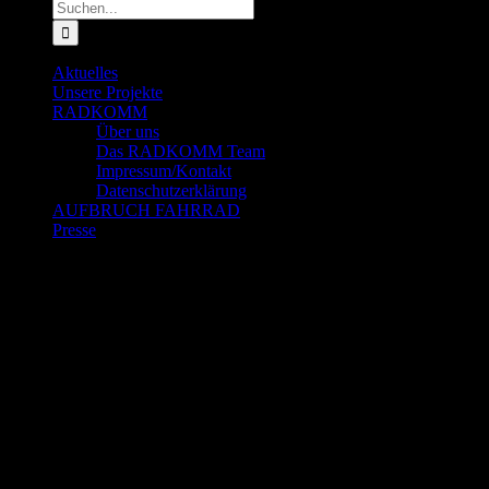
Suche
nach:
Aktuelles
Unsere Projekte
RADKOMM
Über uns
Das RADKOMM Team
Impressum/Kontakt
Datenschutzerklärung
AUFBRUCH FAHRRAD
Presse
F
Y
I
L
Zeige
grösseres
Bild
#RingFrei
(Bildrechte: ringfrei.org)
Die Verkehrswende in Köln hat
ein Symbolprojekt: Die
Einrichtung einer Radspur auf
den Kölner Ringen. Das
Aktionsbündnis #RingFrei