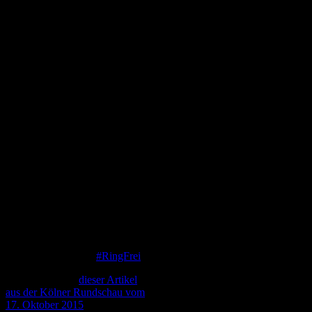
Mal Hand aufs Herz: Wer hätte
gedacht, dass auf den Kölner
Ringen,
dem
Renn- und
Raserparadies der Stadt, einmal
Tempo-30-Schilder hängen
würden … zu den eigenen
Lebzeiten? 🙂 An diesen Stellen
ist Radfahren auf der Fahrbahn
erlaubt! Radelt hin, probiert es
aus, überzeugt Euch selbst.
Schickt uns glückliche Radler-
Selfies! Ein Abschnitt:
Ritterstraße/Kümpchenshof, ein
weiter Abschnitt:
Kümpchenshof/Erftstraße in
zumindest einer Fahrtrichtung.
Es tut sich was!
Nähere Informationen findet Ihr
auf der Website von
#RingFrei
.
Interessant auch
dieser Artikel
aus der Kölner Rundschau vom
17. Oktober 2015
.