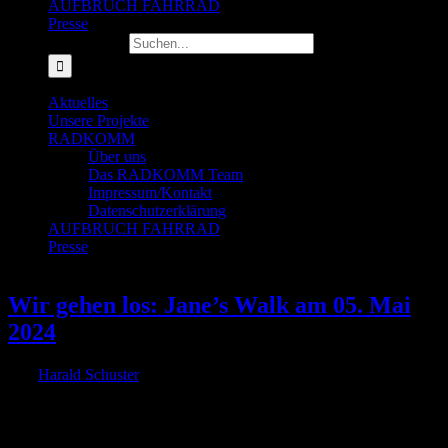
AUFBRUCH FAHRRAD
Presse
Suche nach:
Aktuelles
Unsere Projekte
RADKOMM
Über uns
Das RADKOMM Team
Impressum/Kontakt
Datenschutzerklärung
AUFBRUCH FAHRRAD
Presse
Wir gehen los: Jane’s Walk am 05. Mai
2024
Von
Harald Schuster
|
2024-04-30T13:50:43+02:00
30. April 2024
|
Gemeinsam die Nachbarschaft entdecken und Stadtleben erleben!
Am 5. Mai um 13:00 Uhr laden RADKOMM e.V. und FUSS e.V.
Köln zu einem Jane's Walk nach Ehrenfeld ein. Unter dem Motto