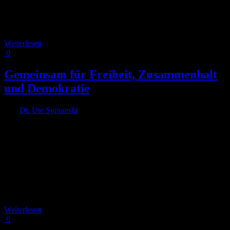
„Co-Walking in Ehrenfeld" haben Interessierte die Möglichkeit,
gemeinsam mit anderen Ehrenfeld zu erkunden. Wir starten am
Alpener Platz und spazieren [...]
Weiterlesen
0
Gemeinsam für Freiheit, Zusammenhalt
und Demokratie
Von
Dr. Ute Symanski
|
2024-06-18T14:31:56+02:00
27. Januar
2024
|
Als engagierte zivilgesellschaftliche Akteur*innen sind wir Teil der
Bewegung für Demokratie. Wir stehen ein für eine freie,
pluralistische, bunte und offene Gesellschaft. Den gesellschaftlichen
Zusammenhalt zu stärken ist von Anfang an eins unserer
übergeordneten Ziele. Für viele von uns aus dem RADKOMM-
Team ist dies der Ausgangspunkt für unser zivilgesellschaftliches
und ehrenamtliches Engagement. Unser großes [...]
Weiterlesen
0