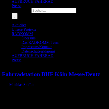
AUFBRUCH FAHRRAD
Presse
Suche nach:
Aktuelles
Unsere Projekte
RADKOMM
Über uns
Das RADKOMM Team
Impressum/Kontakt
Datenschutzerklärung
AUFBRUCH FAHRRAD
Presse
Fahrradstation BHF Köln Messe/Deutz
Von
Matthias Steffen
|
2018-01-22T21:46:16+01:00
22. Januar 2018
|
Schon vor einiger Zeit schrieb Désirée (Nachname ist der Redaktion
bekannt) aus Köln an die RADKOMM, weil ihr "dringend eine
Fahrradstation am BHF Messe/Deutz." (fehlt, Anm. d. Red.)
"Gerade wird dort alles zugebaut und bald wird es keinen Platz