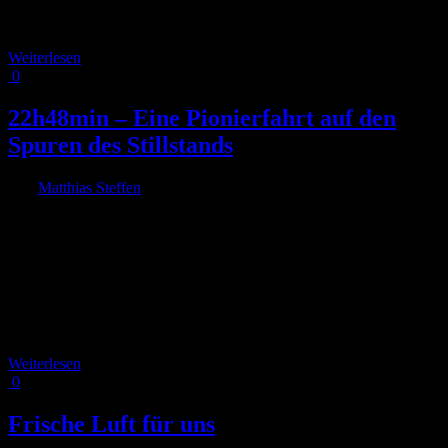
mehr für eine Fahrradstation geben. Ich habe Dezember 2017 eine
Bürgereingabe nach § 24 GO NW [...]
Weiterlesen
0
22h48min – Eine Pionierfahrt auf den
Spuren des Stillstands
Von
Matthias Steffen
|
2017-09-21T21:19:35+02:00
22. September
2017
|
22 Stunden und 48 Minuten parkt ein deutsches Durchschnittsauto
täglich. Wie lange diese Zeit ist, wird Norbert Krause erfahren,
wenn er ab Freitag Mittag genauso lange im geparkten Auto sitzen
bleibt. Das verdient Aufmerksamkeit und Unterstützung.Vielleicht
ist es an der Zeit sich dieser immensen Zeitspanne zu stellen, nicht
den Wagen zu parken und sich im [...]
Weiterlesen
0
Frische Luft für uns